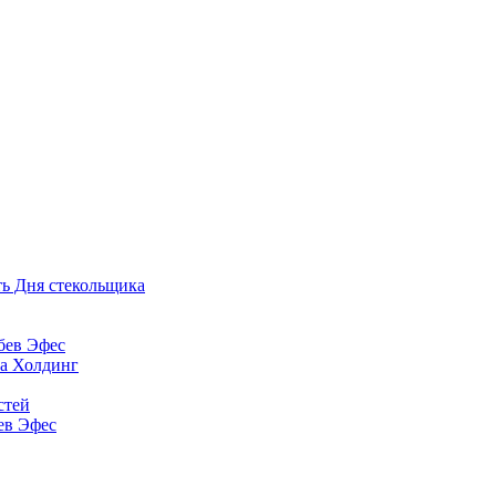
ть Дня стекольщика
бев Эфес
ра Холдинг
стей
ев Эфес