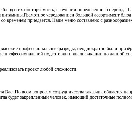
 блюд и их повторяемость, в течении определенного периода. Ра
и витамины.Грамотное чередованиеи большой ассортимент блюд 
 со временем приедается. Наше меню составлено с разнообразием
т высокие профессиональные разряды, неоднократно были призёр
чие профессиональной подготовки и квалификации по данной сп
реализовать проект любой сложности.
ля Вас. По всем вопросам сотрудничества заказчик общается на
сегда будет закрепленный человек, имеющий достаточные полно