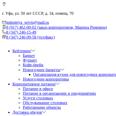
г. Уфа, ул. 50 лет СССР, д. 34, помещ. 70
industriya_servis@mail.ru
8 (917) 462-00-02 (заказ корпоративов, Марина Римовна)
8 (347) 246-15-49
8 (347) 246-09-58 (тел/факс)
Кейтеринг
Банкет
Фуршет
Кофе-брейк
Новогодние банкеты
Организация кухни для новогодних корпорат
Новогодние корпоративы
Корпоративное питание
Питание в офисе
Питание в организациях и предприятиях
Услуги столовых
Обслуживание столовых
Работающие объекты
Доставка обедов