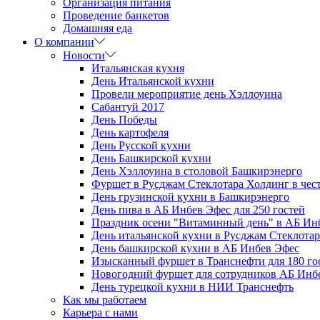
Организация питания
Проведение банкетов
Домашняя еда
О компании
Новости
Итальянская кухня
День Итальянской кухни
Провели мероприятие день Хэллоуина
Сабантуй 2017
День Победы
День картофеля
День Русской кухни
День Башкирской кухни
День Хэллоуина в столовой Башкирэнерго
Фуршет в Русджам Стеклотара Холдинг в чес
День грузинской кухни в Башкирэнерго
День пива в АБ Инбев Эфес для 250 гостей
Праздник осени "Витаминный день" в АБ Ин
День итальянской кухни в Русджам Стеклота
День башкирской кухни в АБ Инбев Эфес
Изысканный фуршет в Транснефти для 180 го
Новогодний фуршет для сотрудников АБ Инб
День турецкой кухни в НИИ Транснефть
Как мы работаем
Карьера с нами